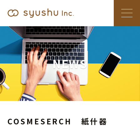
NEWS
COSMESERCH 紙什器